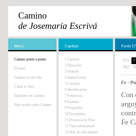
Camino
de Josemaría Escrivá
Menú
Capítulo
Punto 5
Camino punto a punto
1 Carácter
575
5
2 Dirección
582
5
El autor
3 Oración
Camino en mi vida
4 Santa Pureza
Fe · P
5 Corazón
Cómo se hizo
6 Mortificación
Con 
Ediciones de Camino
7 Penitencia
8 Examen
argu
Han escrito sobre Camino
9 Propósitos
contr
10 Escrúpulos
11 Presencia de Dios
Fe C
12 Vida sobrenatural
13 Más de vida interior