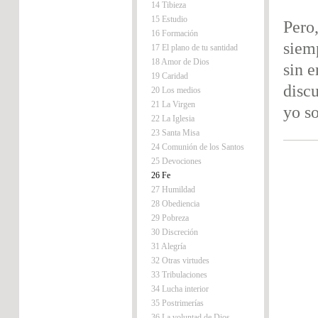
14 Tibieza
15 Estudio
Pero
16 Formación
siem
17 El plano de tu santidad
18 Amor de Dios
sin e
19 Caridad
disc
20 Los medios
21 La Virgen
yo so
22 La Iglesia
23 Santa Misa
24 Comunión de los Santos
25 Devociones
26 Fe
27 Humildad
28 Obediencia
29 Pobreza
30 Discreción
31 Alegría
32 Otras virtudes
33 Tribulaciones
34 Lucha interior
35 Postrimerías
36 La voluntad de Dios