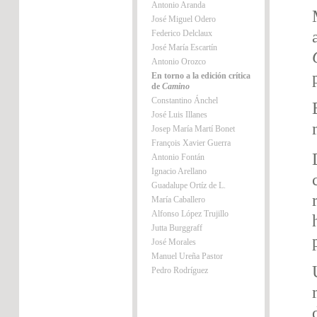
Antonio Aranda
José Miguel Odero
Federico Delclaux
José María Escartín
Antonio Orozco
En torno a la edición crítica
de
Camino
Constantino Ánchel
José Luis Illanes
Josep María Martí Bonet
François Xavier Guerra
Antonio Fontán
Ignacio Arellano
Guadalupe Ortíz de L.
María Caballero
Alfonso López Trujillo
Jutta Burggraff
José Morales
Manuel Ureña Pastor
Pedro Rodríguez