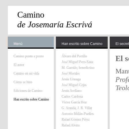
Camino
de Josemaría Escrivá
Menú
Han escrito sobre Camino
El secre
Camino punto a punto
Álvaro del Portillo
El s
José Miguel Pero-Sanz
El autor
M. Garrido, benedictino
Manu
Camino en mi vida
José Morales
Prof
Jesús Urteaga
Cómo se hizo
José Miguel Cejas
Teol
Ediciones de Camino
Jesús Arellano
Carlos Cardona
Han escrito sobre Camino
Víctor García Hoz
G. Aranda, J. R. Villar
Antonio Millán-Puelles
Rafael Gómez-Pérez
Rafael Alvira