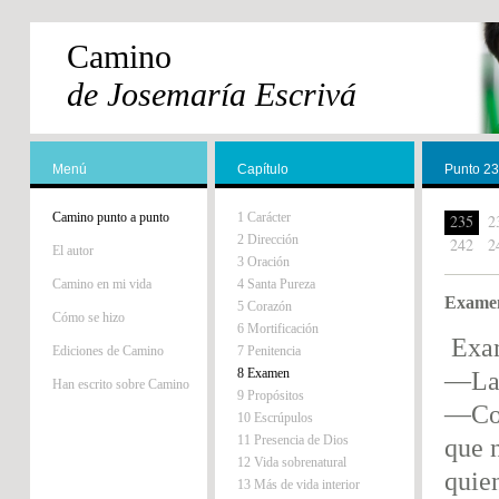
Camino
de Josemaría Escrivá
Menú
Capítulo
Punto 2
Camino punto a punto
1 Carácter
235
2
2 Dirección
242
2
El autor
3 Oración
Camino en mi vida
4 Santa Pureza
Examen
5 Corazón
Cómo se hizo
6 Mortificación
Exa
Ediciones de Camino
7 Penitencia
8 Examen
—Lab
Han escrito sobre Camino
9 Propósitos
—Con
10 Escrúpulos
11 Presencia de Dios
que 
12 Vida sobrenatural
quie
13 Más de vida interior