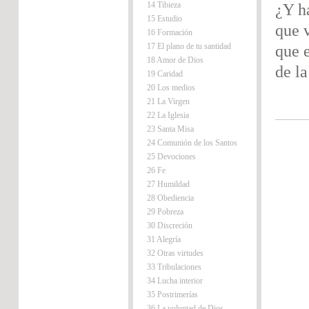
14 Tibieza
¿Y h
15 Estudio
que 
16 Formación
17 El plano de tu santidad
que 
18 Amor de Dios
de la
19 Caridad
20 Los medios
21 La Virgen
22 La Iglesia
23 Santa Misa
24 Comunión de los Santos
25 Devociones
26 Fe
27 Humildad
28 Obediencia
29 Pobreza
30 Discreción
31 Alegría
32 Otras virtudes
33 Tribulaciones
34 Lucha interior
35 Postrimerías
36 La voluntad de Dios