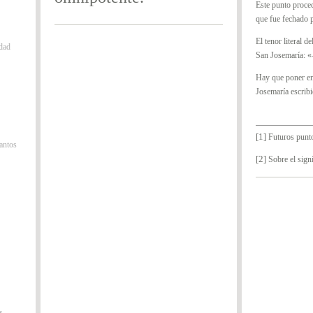
Este punto proced
que fue fechado 
El tenor literal d
idad
San Josemaría: 
Hay que poner en
Josemaría escribi
[1]
Futuros punt
antos
[2]
Sobre el signi
s