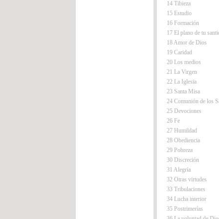
14 Tibieza
15 Estudio
16 Formación
17 El plano de tu sant
18 Amor de Dios
19 Caridad
20 Los medios
21 La Virgen
22 La Iglesia
23 Santa Misa
24 Comunión de los S
25 Devociones
26 Fe
27 Humildad
28 Obediencia
29 Pobreza
30 Discreción
31 Alegría
32 Otras virtudes
33 Tribulaciones
34 Lucha interior
35 Postrimerías
36 La voluntad de Dio