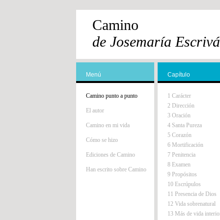
Camino
de Josemaría Escrivá
Menú
Capítulo
Camino punto a punto
1 Carácter
2 Dirección
El autor
3 Oración
Camino en mi vida
4 Santa Pureza
5 Corazón
Cómo se hizo
6 Mortificación
Ediciones de Camino
7 Penitencia
8 Examen
Han escrito sobre Camino
9 Propósitos
10 Escrúpulos
11 Presencia de Dios
12 Vida sobrenatural
13 Más de vida interio