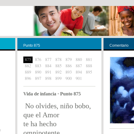
Punto 875
Comentario
875
876
877
878
879
880
881
882
883
884
885
886
887
888
889
890
891
892
893
894
895
896
897
898
899
900
901
Vida de infancia · Punto 875
No olvides, niño bobo,
que el Amor
te ha hecho
r
omnipotente.