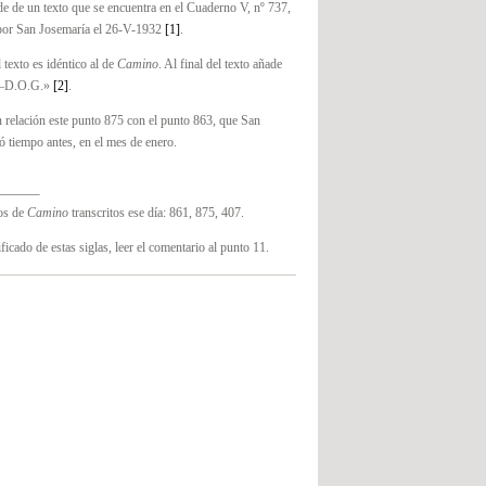
e de un texto que se encuentra en el Cuaderno V, nº 737,
por San Josemaría el 26-V-1932
[1]
.
el texto es idéntico al de
Camino
. Al final del texto añade
«–D.O.G.»
[2]
.
 relación este punto 875 con el punto 863, que San
ó tiempo antes, en el mes de enero.
os de
Camino
transcritos ese día: 861, 875, 407.
ficado de estas siglas, leer el comentario al punto 11.