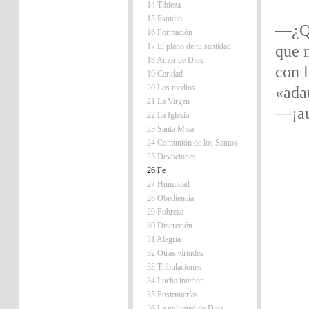
14 Tibieza
15 Estudio
—¿Qu
16 Formación
17 El plano de tu santidad
que n
18 Amor de Dios
con l
19 Caridad
20 Los medios
«ada
21 La Virgen
—¡au
22 La Iglesia
23 Santa Misa
24 Comunión de los Santos
25 Devociones
26 Fe
27 Humildad
28 Obediencia
29 Pobreza
30 Discreción
31 Alegría
32 Otras virtudes
33 Tribulaciones
34 Lucha interior
35 Postrimerías
36 La voluntad de Dios