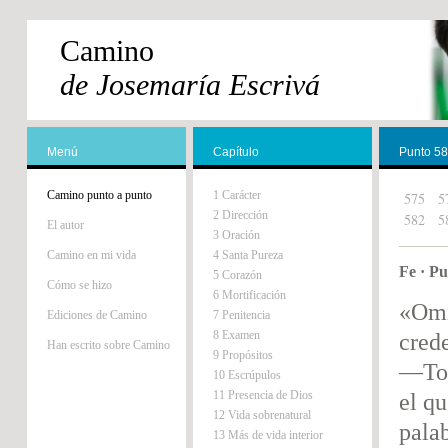
Camino
de Josemaría Escrivá
Menú
Capítulo
Punto 5
Camino punto a punto
1 Carácter
575
5
2 Dirección
582
5
El autor
3 Oración
Camino en mi vida
4 Santa Pureza
Fe · P
5 Corazón
Cómo se hizo
6 Mortificación
«Omn
Ediciones de Camino
7 Penitencia
8 Examen
cred
Han escrito sobre Camino
9 Propósitos
—Tod
10 Escrúpulos
11 Presencia de Dios
el q
12 Vida sobrenatural
palab
13 Más de vida interior