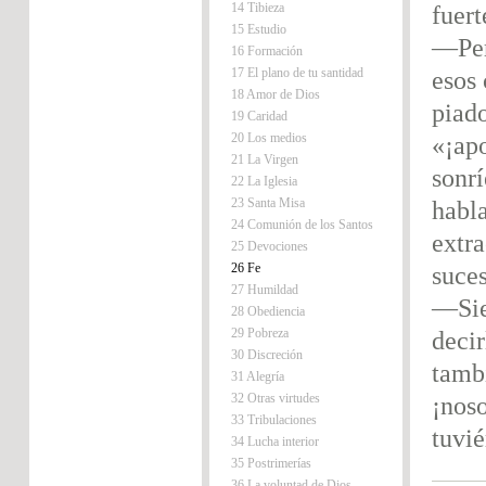
14 Tibieza
fuert
15 Estudio
—Per
16 Formación
17 El plano de tu santidad
esos 
18 Amor de Dios
piado
19 Caridad
20 Los medios
«¡ap
21 La Virgen
sonr
22 La Iglesia
23 Santa Misa
habl
24 Comunión de los Santos
extra
25 Devociones
26 Fe
suces
27 Humildad
—Sie
28 Obediencia
29 Pobreza
decir
30 Discreción
tamb
31 Alegría
32 Otras virtudes
¡noso
33 Tribulaciones
tuvi
34 Lucha interior
35 Postrimerías
36 La voluntad de Dios