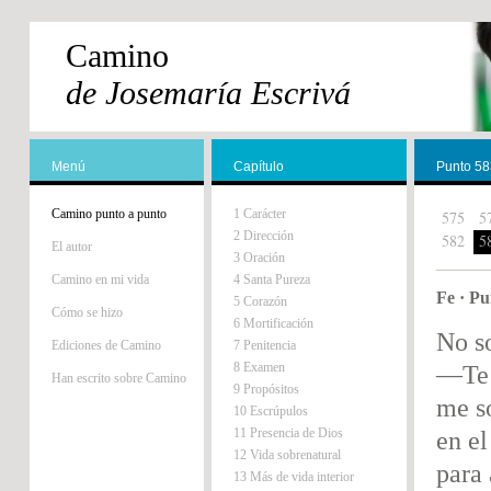
Camino
de Josemaría Escrivá
Menú
Capítulo
Punto 58
Camino punto a punto
1 Carácter
575
5
2 Dirección
582
5
El autor
3 Oración
Camino en mi vida
4 Santa Pureza
Fe · Pu
5 Corazón
Cómo se hizo
6 Mortificación
No s
Ediciones de Camino
7 Penitencia
8 Examen
—Te 
Han escrito sobre Camino
9 Propósitos
me s
10 Escrúpulos
11 Presencia de Dios
en e
12 Vida sobrenatural
para 
13 Más de vida interior