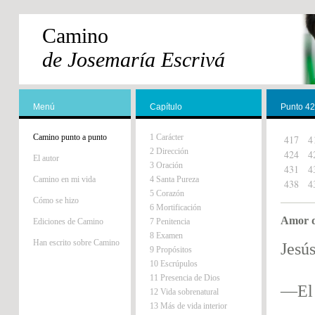
Camino
de Josemaría Escrivá
Menú
Capítulo
Punto 4
Camino punto a punto
1 Carácter
417
4
2 Dirección
424
4
El autor
3 Oración
431
4
Camino en mi vida
4 Santa Pureza
438
4
5 Corazón
Cómo se hizo
6 Mortificación
Amor d
Ediciones de Camino
7 Penitencia
8 Examen
Han escrito sobre Camino
Jesús
9 Propósitos
10 Escrúpulos
11 Presencia de Dios
—El
12 Vida sobrenatural
13 Más de vida interior