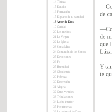
14 Tibieza
—Con
15 Estudio
16 Formación
de c
17 El plano de tu santidad
18 Amor de Dios
19 Caridad
—Con
20 Los medios
de m
21 La Virgen
22 La Iglesia
que l
23 Santa Misa
Lázar
24 Comunión de los Santos
25 Devociones
26 Fe
Y ta
27 Humildad
28 Obediencia
te qu
29 Pobreza
30 Discreción
31 Alegría
32 Otras virtudes
33 Tribulaciones
34 Lucha interior
35 Postrimerías
36 La voluntad de Dios