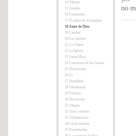
14 Tibieza
no m
15 Estudio
16 Formación
17 El plano de tu santidad
18 Amor de Dios
19 Caridad
20 Los medios
21 La Virgen
22 La Iglesia
23 Santa Misa
24 Comunión de los Santos
25 Devociones
26 Fe
27 Humildad
28 Obediencia
29 Pobreza
30 Discreción
31 Alegría
32 Otras virtudes
33 Tribulaciones
34 Lucha interior
35 Postrimerías
36 La voluntad de Dios