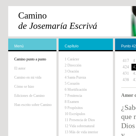
Camino
de Josemaría Escrivá
Menú
Capítulo
Punto 4
Camino punto a punto
1 Carácter
417
4
2 Dirección
424
4
El autor
3 Oración
431
4
Camino en mi vida
4 Santa Pureza
438
4
5 Corazón
Cómo se hizo
6 Mortificación
Amor d
Ediciones de Camino
7 Penitencia
8 Examen
Han escrito sobre Camino
¿Sab
9 Propósitos
10 Escrúpulos
que 
11 Presencia de Dios
Dios
12 Vida sobrenatural
13 Más de vida interior
y...