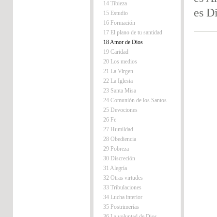
14 Tibieza
es D
15 Estudio
16 Formación
17 El plano de tu santidad
18 Amor de Dios
19 Caridad
20 Los medios
21 La Virgen
22 La Iglesia
23 Santa Misa
24 Comunión de los Santos
25 Devociones
26 Fe
27 Humildad
28 Obediencia
29 Pobreza
30 Discreción
31 Alegría
32 Otras virtudes
33 Tribulaciones
34 Lucha interior
35 Postrimerías
36 La voluntad de Dios