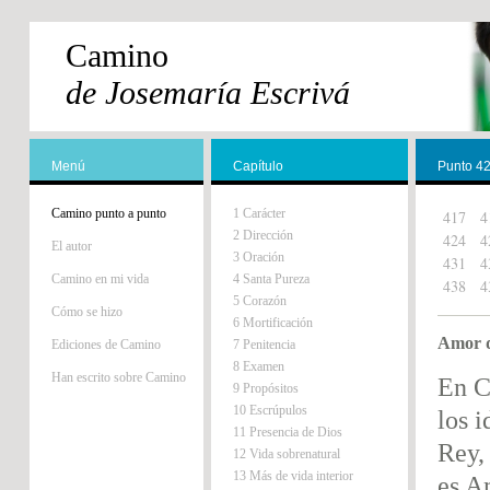
Camino
de Josemaría Escrivá
Menú
Capítulo
Punto 4
Camino punto a punto
1 Carácter
417
4
2 Dirección
424
4
El autor
3 Oración
431
4
Camino en mi vida
4 Santa Pureza
438
4
5 Corazón
Cómo se hizo
6 Mortificación
Amor d
Ediciones de Camino
7 Penitencia
8 Examen
Han escrito sobre Camino
En C
9 Propósitos
10 Escrúpulos
los i
11 Presencia de Dios
Rey,
12 Vida sobrenatural
13 Más de vida interior
es A