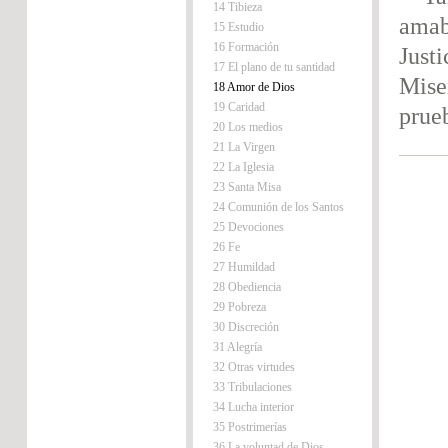
14 Tibieza
amab
15 Estudio
16 Formación
Just
17 El plano de tu santidad
Miser
18 Amor de Dios
19 Caridad
prue
20 Los medios
21 La Virgen
22 La Iglesia
23 Santa Misa
24 Comunión de los Santos
25 Devociones
26 Fe
27 Humildad
28 Obediencia
29 Pobreza
30 Discreción
31 Alegría
32 Otras virtudes
33 Tribulaciones
34 Lucha interior
35 Postrimerías
36 La voluntad de Dios