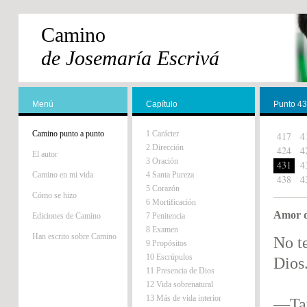
Camino
de Josemaría Escrivá
Menú
Capítulo
Punto 4
Camino punto a punto
1 Carácter
417
4
2 Dirección
424
4
El autor
3 Oración
431
4
Camino en mi vida
4 Santa Pureza
438
4
5 Corazón
Cómo se hizo
6 Mortificación
Amor d
Ediciones de Camino
7 Penitencia
8 Examen
Han escrito sobre Camino
No te
9 Propósitos
10 Escrúpulos
Dios
11 Presencia de Dios
12 Vida sobrenatural
13 Más de vida interior
—Tan