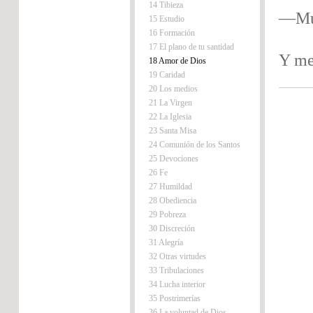
14 Tibieza
—Mur
15 Estudio
16 Formación
17 El plano de tu santidad
Y me
18 Amor de Dios
19 Caridad
20 Los medios
21 La Virgen
22 La Iglesia
23 Santa Misa
24 Comunión de los Santos
25 Devociones
26 Fe
27 Humildad
28 Obediencia
29 Pobreza
30 Discreción
31 Alegría
32 Otras virtudes
33 Tribulaciones
34 Lucha interior
35 Postrimerías
36 La voluntad de Dios