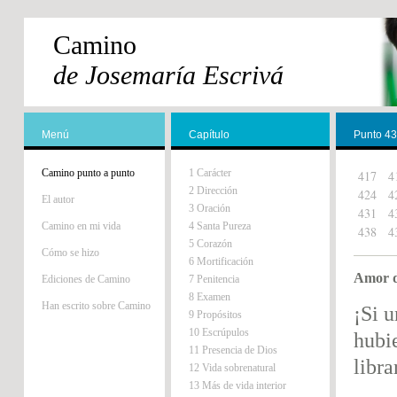
Camino
de Josemaría Escrivá
Menú
Capítulo
Punto 4
Camino punto a punto
1 Carácter
417
4
2 Dirección
424
4
El autor
3 Oración
431
4
Camino en mi vida
4 Santa Pureza
438
4
5 Corazón
Cómo se hizo
6 Mortificación
Amor d
Ediciones de Camino
7 Penitencia
8 Examen
Han escrito sobre Camino
¡Si 
9 Propósitos
10 Escrúpulos
hubi
11 Presencia de Dios
libra
12 Vida sobrenatural
13 Más de vida interior