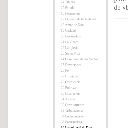
14 Tibieza
de «
15 Estudio
16 Formación
17 El plano de tu santidad
18 Amor de Dios
19 Caridad
20 Los medios
21 La Virgen
22 La Iglesia
23 Santa Misa
24 Comunión de los Santos
25 Devociones
26 Fe
27 Humildad
28 Obediencia
29 Pobreza
30 Discreción
31 Alegría
32 Otras virtudes
33 Tribulaciones
34 Lucha interior
35 Postrimerías
36 La voluntad de Dios