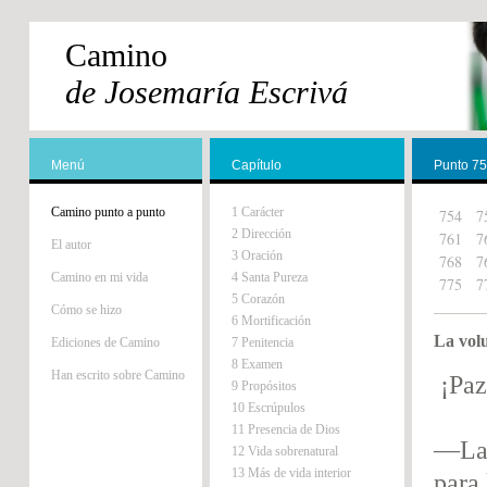
Camino
de Josemaría Escrivá
Menú
Capítulo
Punto 7
Camino punto a punto
1 Carácter
754
7
2 Dirección
761
7
El autor
3 Oración
768
7
Camino en mi vida
4 Santa Pureza
775
7
5 Corazón
Cómo se hizo
6 Mortificación
La vol
Ediciones de Camino
7 Penitencia
8 Examen
Han escrito sobre Camino
¡Paz
9 Propósitos
10 Escrúpulos
11 Presencia de Dios
—La 
12 Vida sobrenatural
13 Más de vida interior
para