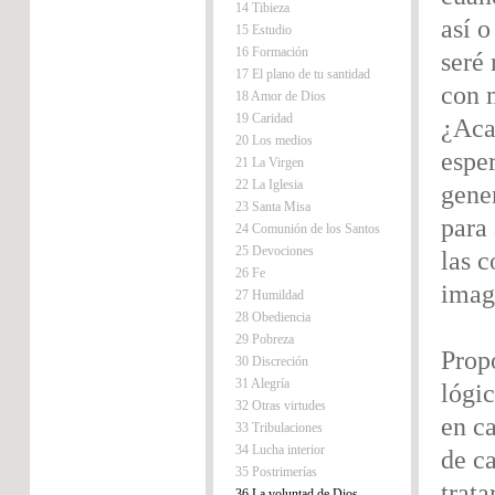
14 Tibieza
así 
15 Estudio
16 Formación
seré
17 El plano de tu santidad
con 
18 Amor de Dios
19 Caridad
¿Aca
20 Los medios
espe
21 La Virgen
22 La Iglesia
gene
23 Santa Misa
para 
24 Comunión de los Santos
25 Devociones
las c
26 Fe
imag
27 Humildad
28 Obediencia
29 Pobreza
Prop
30 Discreción
31 Alegría
lógi
32 Otras virtudes
en ca
33 Tribulaciones
34 Lucha interior
de c
35 Postrimerías
trata
36 La voluntad de Dios