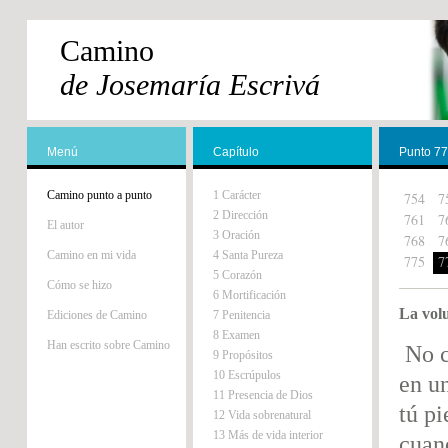
Camino
de Josemaría Escrivá
Menú
Capítulo
Punto 7
Camino punto a punto
1 Carácter
754
7
2 Dirección
761
7
El autor
3 Oración
768
7
Camino en mi vida
4 Santa Pureza
775
7
5 Corazón
Cómo se hizo
6 Mortificación
La vol
Ediciones de Camino
7 Penitencia
8 Examen
Han escrito sobre Camino
No c
9 Propósitos
10 Escrúpulos
en un
11 Presencia de Dios
tú pi
12 Vida sobrenatural
13 Más de vida interior
cuand