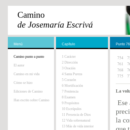
Camino
de Josemaría Escrivá
Menú
Capítulo
Punto 7
Camino punto a punto
1 Carácter
754
7
2 Dirección
761
7
El autor
3 Oración
768
7
Camino en mi vida
4 Santa Pureza
775
7
5 Corazón
Cómo se hizo
6 Mortificación
La vol
Ediciones de Camino
7 Penitencia
8 Examen
Han escrito sobre Camino
Ese 
9 Propósitos
10 Escrúpulos
prec
11 Presencia de Dios
la c
12 Vida sobrenatural
13 Más de vida interior
que t