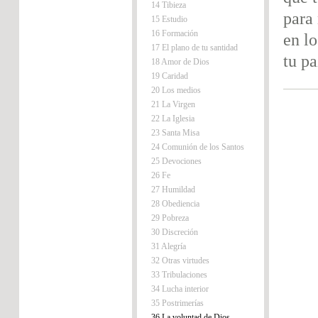
14 Tibieza
para
15 Estudio
16 Formación
en lo
17 El plano de tu santidad
tu pa
18 Amor de Dios
19 Caridad
20 Los medios
21 La Virgen
22 La Iglesia
23 Santa Misa
24 Comunión de los Santos
25 Devociones
26 Fe
27 Humildad
28 Obediencia
29 Pobreza
30 Discreción
31 Alegría
32 Otras virtudes
33 Tribulaciones
34 Lucha interior
35 Postrimerías
36 La voluntad de Dios