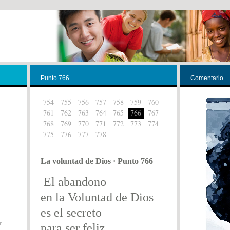
Punto 766
Comentario
754
755
756
757
758
759
760
761
762
763
764
765
766
767
768
769
770
771
772
773
774
775
776
777
778
La voluntad de Dios · Punto 766
El abandono
en la Voluntad de Dios
es el secreto
r
para ser feliz