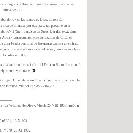
 conmigo, su Obra, los míos y lo mío– en las manos
i Padre-Dios»
[2]
.
 «abandono» en las manos de Dios, dimensión
a vida de infancia, por otra parte tan presente en la
 del XVII (San Francisco de Sales, Bérulle, etc.), llena
e Apínt y consecuentemente las páginas de C. En el
a gran batalla personal de Josemaría Escrivá en su trato
narse... o no abandonarse en el Señor, con efectos claros
or. Escribía en 1932:
o al abandono, he recibido, del Espíritu Santo, luces en el
vigor en la voluntad»
[3]
.
o digo, el tema del abandono está íntimamente unido a la
a de infancia. Vid por ej p/853, 864, 871.
ca «La Voluntad de Dios», Vitoria 25-VIII-1938; guión nº
, nº 324, 13-X-1931.
, nº 879, 25-XI-1932.