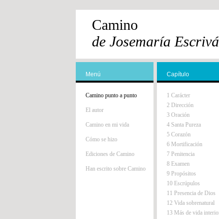
Camino
de Josemaría Escrivá
Menú
Capítulo
Camino punto a punto
1 Carácter
2 Dirección
El autor
3 Oración
Camino en mi vida
4 Santa Pureza
5 Corazón
Cómo se hizo
6 Mortificación
Ediciones de Camino
7 Penitencia
8 Examen
Han escrito sobre Camino
9 Propósitos
10 Escrúpulos
11 Presencia de Dios
12 Vida sobrenatural
13 Más de vida interio