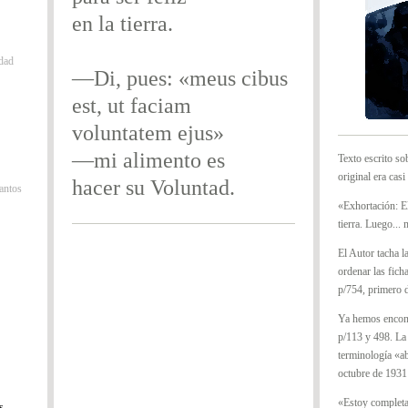
en la tierra.
idad
—Di, pues: «meus cibus
est, ut faciam
voluntatem ejus»
—mi alimento es
Texto escrito sob
original era casi
hacer su Voluntad.
antos
«Exhortación: El 
tierra. Luego...
El Autor tacha l
ordenar las fich
p/754, primero d
Ya hemos encont
p/113 y 498. La
terminología «a
octubre de 1931 
«Estoy completa
s