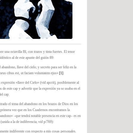
re una octavilla Bl, con trazos y tinta fuertes. El tenor
 idéntico al de este apunte del guión 89:
abandono, llave del cielo; y secreto para ser feliz en la
 meus cibus est, ut faciam voluntatem ejus»
[1]
.
a expresión «llave del Cielo» (vid apcrít), posiblemente al
as de este cap y advertir que la expresión ya se usaba en el
el cap.
rado el tema del abandono en los brazos de Dios en los
 primera vez que en los Cuadernos encontramos la
bandono» –que tendrá notable presencia en este cap– es en
(unida a la de indiferencia; vid p/769):
mente indiferente con respecto a mis cosas personales.