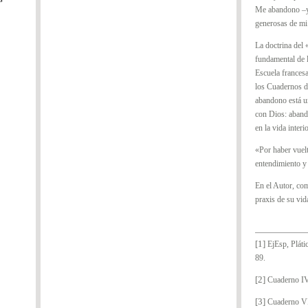
Me abandono –y,
generosas de m
La doctrina del
fundamental de l
Escuela francesa
los Cuadernos d
abandono está un
con Dios: abando
en la vida interi
«Por haber vuelt
entendimiento y 
En el Autor, com
praxis de su vid
[1]
EjEsp, Pláti
89.
[2]
Cuaderno IV
[3]
Cuaderno VI