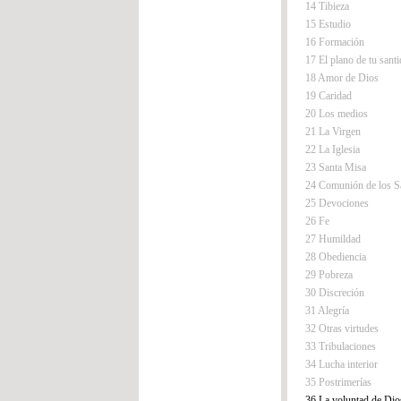
14 Tibieza
15 Estudio
16 Formación
17 El plano de tu sant
18 Amor de Dios
19 Caridad
20 Los medios
21 La Virgen
22 La Iglesia
23 Santa Misa
24 Comunión de los S
25 Devociones
26 Fe
27 Humildad
28 Obediencia
29 Pobreza
30 Discreción
31 Alegría
32 Otras virtudes
33 Tribulaciones
34 Lucha interior
35 Postrimerías
36 La voluntad de Dio