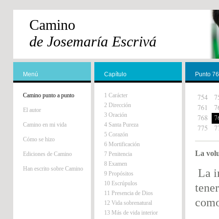
Camino
de Josemaría Escrivá
Menú
Capítulo
Punto 7
Camino punto a punto
1 Carácter
754
7
2 Dirección
761
7
El autor
3 Oración
768
7
Camino en mi vida
4 Santa Pureza
775
7
5 Corazón
Cómo se hizo
6 Mortificación
La vol
Ediciones de Camino
7 Penitencia
8 Examen
Han escrito sobre Camino
La i
9 Propósitos
10 Escrúpulos
tener
11 Presencia de Dios
como
12 Vida sobrenatural
13 Más de vida interior